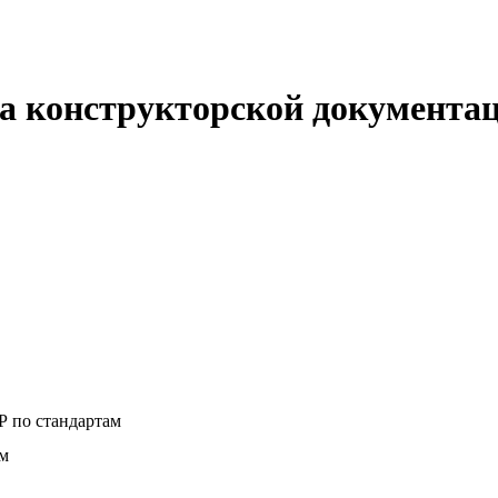
ема конструкторской документ
 по стандартам
ам