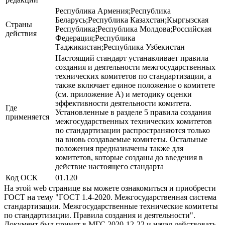
Республика Армения;Республика
Беларусь;Республика Казахстан;Кыргызская
Страны
Республика;Республика Молдова;Российская
действия
Федерация;Республика
Таджикистан;Республика Узбекистан
Настоящий стандарт устанавливает правила
создания и деятельности межгосударственных
технических комитетов по стандартизации, а
также включает единое положение о комитете
(см. приложение А) и методику оценки
эффективности деятельности комитета.
Где
Установленные в разделе 5 правила создания
применяется
межгосударственных технических комитетов
по стандартизации распространяются только
на вновь создаваемые комитеты. Остальные
положения предназначены также для
комитетов, которые созданы до введения в
действие настоящего стандарта
Код ОСК
01.120
На этой web странице вы можете ознакомиться и приобрести
ГОСТ на тему "ГОСТ 1.4-2020. Межгосударственная система
стандартизации. Межгосударственные технические комитеты
по стандартизации. Правила создания и деятельности".
Документ был принят в МГС 2020-12-22 и начал действовать