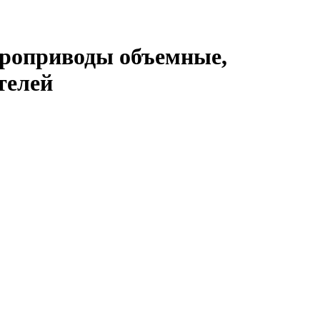
идроприводы объемные,
телей