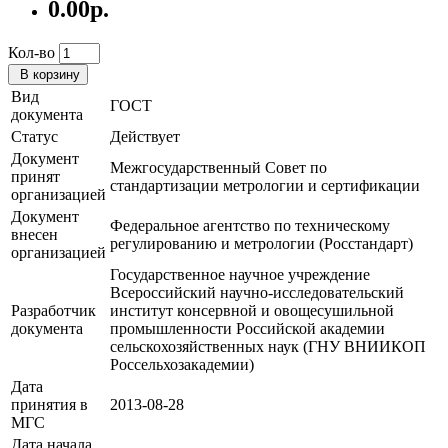
0.00р.
Кол-во
В корзину
Вид
ГОСТ
документа
Статус
Действует
Документ
Межгосударственный Совет по
принят
стандартизации метрологии и сертификации
организацией
Документ
Федеральное агентство по техническому
внесен
регулированию и метрологии (Росстандарт)
организацией
Государственное научное учреждение
Всероссийский научно-исследовательский
Разработчик
институт консервной и овощесушильной
документа
промышленности Российской академии
сельскохозяйственных наук (ГНУ ВНИИКОП
Россельхозакадемии)
Дата
принятия в
2013-08-28
МГС
Дата начала