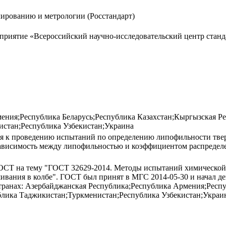
лированию и метрологии (Росстандарт)
приятие «Всероссийский научно-исследовательский центр стан
ения;Республика Беларусь;Республика Казахстан;Кыргызская Р
стан;Республика Узбекистан;Украина
ия к проведению испытаний по определению липофильности тве
 зависимость между липофильностью и коэффициентом распредел
 ГОСТ на тему "ГОСТ 32629-2014. Методы испытаний химическо
вания в колбе". ГОСТ был принят в МГС 2014-05-30 и начал дей
транах: Азербайджанская Республика;Республика Армения;Респу
блика Таджикистан;Туркменистан;Республика Узбекистан;Украи