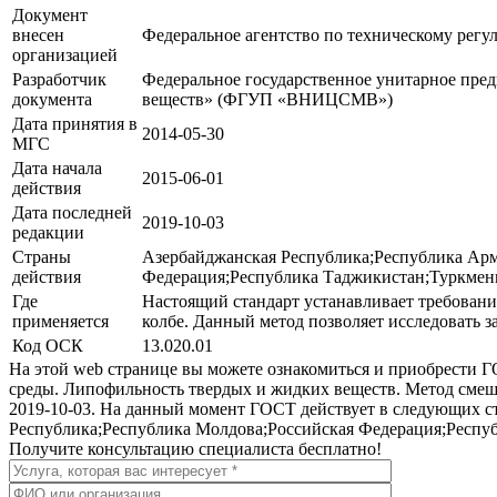
Документ
внесен
Федеральное агентство по техническому регу
организацией
Разработчик
Федеральное государственное унитарное пред
документа
веществ» (ФГУП «ВНИЦСМВ»)
Дата принятия в
2014-05-30
МГС
Дата начала
2015-06-01
действия
Дата последней
2019-10-03
редакции
Страны
Азербайджанская Республика;Республика Арм
действия
Федерация;Республика Таджикистан;Туркмени
Где
Настоящий стандарт устанавливает требован
применяется
колбе. Данный метод позволяет исследовать
Код ОСК
13.020.01
На этой web странице вы можете ознакомиться и приобрести
среды. Липофильность твердых и жидких веществ. Метод смеши
2019-10-03. На данный момент ГОСТ действует в следующих с
Республика;Республика Молдова;Российская Федерация;Респу
Получите консультацию специалиста бесплатно!