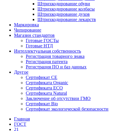
Штрихкодирование обуви
Штрихкодирование колбасы
Штрихкодирование духов
Штрихкодирование лекарств
Маркировка
Чипирование
Магазин стандартов
Готовые ГОСТы
Готовые НТД
Интеллектуальная собственность
Регистрация товарного знака
Регистрация патента
Регистрация ПО и баз данных
Другое
Сертификат СЕ
Сертификата Organic
Сертификата ECO
Сертификата Natural
Заключение об отсутствии ГМО
Сертификат Bio
Сертификат экологической безопасности
Главная
ГОСТ
21