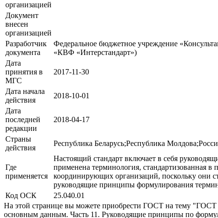
организацией
Документ
внесен
организацией
Разработчик
Федеральное бюджетное учреждение «Консульт
документа
«КВФ «Интерстандарт»)
Дата
принятия в
2017-11-30
МГС
Дата начала
2018-10-01
действия
Дата
последней
2018-04-17
редакции
Страны
Республика Беларусь;Республика Молдова;Росс
действия
Настоящий стандарт включает в себя руководящ
Где
применена терминология, стандартизованная в 
применяется
координирующих организаций, поскольку они ст
руководящие принципы формулирования термино
Код ОСК
25.040.01
На этой странице вы можете приобрести ГОСТ на тему "ГОСТ 
основным данным. Часть 11. Руководящие принципы по формул