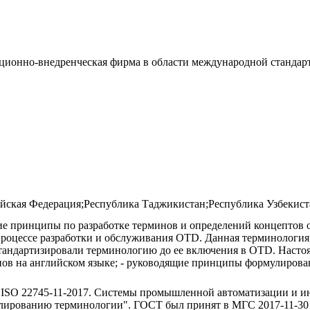
ационно-внедренческая фирма в области международной ста
ийская Федерация;Республика Таджикистан;Республика Узбекист
ие принципы по разработке терминов и определений концептов о
процессе разработки и обслуживания OTD. Данная терминология 
андартизировали терминологию до ее включения в OТD. Настоящ
в на английском языке; - руководящие принципы формулирован
ISO 22745-11-2017. Системы промышленной автоматизации и ин
ированию терминологии". ГОСТ был принят в МГС 2017-11-30 и н