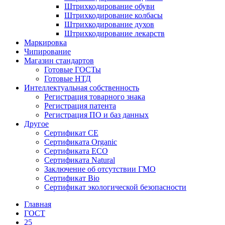
Штрихкодирование обуви
Штрихкодирование колбасы
Штрихкодирование духов
Штрихкодирование лекарств
Маркировка
Чипирование
Магазин стандартов
Готовые ГОСТы
Готовые НТД
Интеллектуальная собственность
Регистрация товарного знака
Регистрация патента
Регистрация ПО и баз данных
Другое
Сертификат СЕ
Сертификата Organic
Сертификата ECO
Сертификата Natural
Заключение об отсутствии ГМО
Сертификат Bio
Сертификат экологической безопасности
Главная
ГОСТ
25