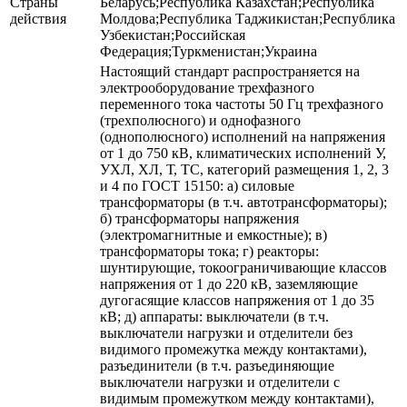
Страны
Беларусь;Республика Казахстан;Республика
действия
Молдова;Республика Таджикистан;Республика
Узбекистан;Российская
Федерация;Туркменистан;Украина
Настоящий стандарт распространяется на
электрооборудование трехфазного
переменного тока частоты 50 Гц трехфазного
(трехполюсного) и однофазного
(однополюсного) исполнений на напряжения
от 1 до 750 кВ, климатических исполнений У,
УХЛ, ХЛ, Т, ТС, категорий размещения 1, 2, 3
и 4 по ГОСТ 15150: а) силовые
трансформаторы (в т.ч. автотрансформаторы);
б) трансформаторы напряжения
(электромагнитные и емкостные); в)
трансформаторы тока; г) реакторы:
шунтирующие, токоограничивающие классов
напряжения от 1 до 220 кВ, заземляющие
дугогасящие классов напряжения от 1 до 35
кВ; д) аппараты: выключатели (в т.ч.
выключатели нагрузки и отделители без
видимого промежутка между контактами),
разъединители (в т.ч. разъединяющие
выключатели нагрузки и отделители с
видимым промежутком между контактами),