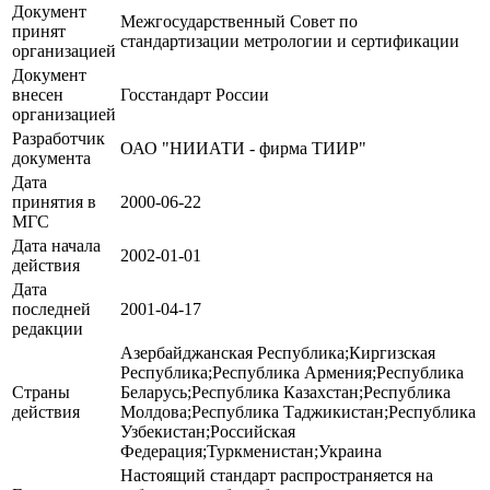
Документ
Межгосударственный Совет по
принят
стандартизации метрологии и сертификации
организацией
Документ
внесен
Госстандарт России
организацией
Разработчик
ОАО "НИИАТИ - фирма ТИИР"
документа
Дата
принятия в
2000-06-22
МГС
Дата начала
2002-01-01
действия
Дата
последней
2001-04-17
редакции
Азербайджанская Республика;Киргизская
Республика;Республика Армения;Республика
Страны
Беларусь;Республика Казахстан;Республика
действия
Молдова;Республика Таджикистан;Республика
Узбекистан;Российская
Федерация;Туркменистан;Украина
Настоящий стандарт распространяется на