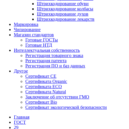
Штрихкодирование обуви
Штрихкодирование колбасы
Штрихкодирование духов
Штрихкодирование лекарств
Маркировка
Чипирование
Магазин стандартов
Готовые ГОСТы
Готовые НТД
Интеллектуальная собственность
Регистрация товарного знака
Регистрация патента
Регистрация ПО и баз данных
Другое
Сертификат СЕ
Сертификата Organic
Сертификата ECO
Сертификата Natural
Заключение об отсутствии ГМО
Сертификат Bio
Сертификат экологической безопасности
Главная
ГОСТ
29