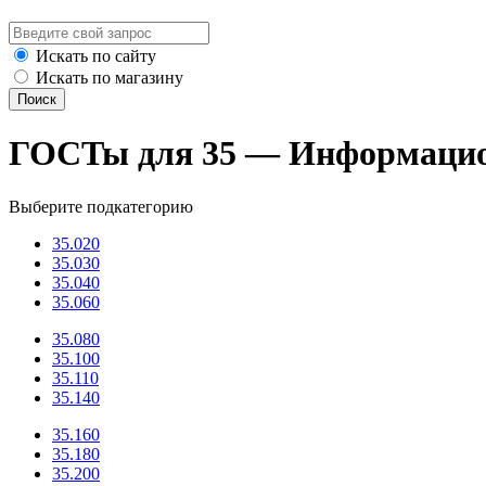
Искать по сайту
Искать по магазину
Поиск
ГОСТы для 35 — Информацио
Выберите подкатегорию
35.020
35.030
35.040
35.060
35.080
35.100
35.110
35.140
35.160
35.180
35.200