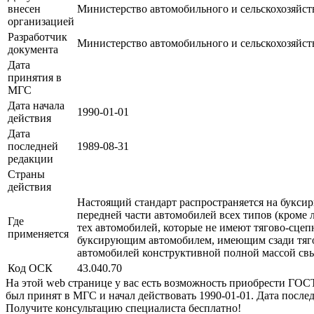
внесен
Министерство автомобильного и сельскохозяйс
организацией
Разработчик
Министерство автомобильного и сельскохозяйс
документа
Дата
принятия в
МГС
Дата начала
1990-01-01
действия
Дата
последней
1989-08-31
редакции
Страны
действия
Настоящий стандарт распространяется на буксир
передней части автомобилей всех типов (кроме л
Где
тех автомобилей, которые не имеют тягово-сцепн
применяется
буксирующим автомобилем, имеющим сзади тяго
автомобилей конструктивной полной массой свыш
Код ОСК
43.040.70
На этой web странице у вас есть возможность приобрести ГО
был принят в МГС и начал действовать 1990-01-01. Дата после
Получите консультацию специалиста бесплатно!