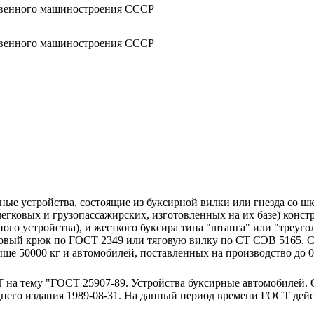
твенного машиностроения СССР
твенного машиностроения СССР
ные устройства, состоящие из буксирной вилки или гнезда со ш
егковых и грузопассажирских, изготовленных на их базе) констр
ого устройства), и жесткого буксира типа "штанга" или "треуго
вый крюк по ГОСТ 2349 или тяговую вилку по СТ СЭВ 5165. Ста
е 50000 кг и автомобилей, поставленных на производство до 01
СТ на тему "ГОСТ 25907-89. Устройства буксирные автомобилей
днего издания 1989-08-31. На данный период времени ГОСТ дейс