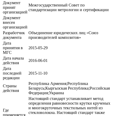
Документ
Межгосударственный Совет по
принят
стандартизации метрологии и сертификации
организацией
Документ
внесен
организацией
Разработчик
Объединение юридических лиц «Союз
документа
производителей композитов»
Дата
принятия в
2015-05-29
МГС
Дата начала
2016-06-01
действия
Дата
последней
2015-11-10
редакции
Республика Армения;Республика
Страны
Беларусь;Кыргызская Республика;Российская
действия
Федерация;Украина
Настоящий стандарт устанавливает метод
определения равновесности крутки крученых
и многокруточных текстильных нитей из
Где
стекловолокна. Настоящий стандарт также
применяется