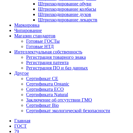
Штрихкодирование обуви
Штрихкодирование колбасы
Штрихкодирование духов
Штрихкодирование лекарств
Маркировка
Чипирование
Магазин стандартов
Готовые ГОСТы
Готовые НТД
Интеллектуальная собственность
Регистрация товарного знака
Регистрация патента
Регистрация ПО и баз данных
Другое
Сертификат СЕ
Сертификата Organic
Сертификата ECO
Сертификата Natural
Заключение об отсутствии ГМО
Сертификат Bio
Сертификат экологической безопасности
Главная
ГОСТ
79