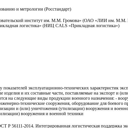
рованию и метрологии (Росстандарт)
овательский институт им. М.М. Громова» (ОАО «ЛИИ им. М.М. 
рикладная логистика» (НИЦ CALS «Прикладная логистика»)
у показателей эксплуатационно-технических характеристик экс
е изделия и их составные части, поставляемые на экспорт и (ил
тся на следующие виды продукции военного назначения: - воору
инженерно-технические сооружения, оборудование для боевого п
низации и (или) уничтожения (утилизации) вооружения и военной
тилизации) вооружения и военной техники
ОСТ Р 56111-2014. Интегрированная логистическая поддержка э