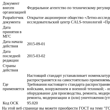
Документ
внесен
Федеральное агентство по техническому регули
организацией
Разработчик
Открытое акционерное общество «Летно-исслед
документа
исследовательский центр CALS-технологий «П
Дата
принятия в
МГС
Дата начала
2015-09-01
действия
Дата
последней
2015-03-02
редакции
Страны
действия
Настоящий стандарт устанавливает номенклатур
распространяется на самостоятельно применяемы
Где
Требования настоящего стандарта распространяю
применяется
войсками, вооружением и военной техникой; - 
оборудование для производства, ремонта, модер
ремонта, модернизации и (или) уничтожения (у
Код ОСК
95.020
На этой веб странице вы можете приобрести ГОСТ на тему "Г