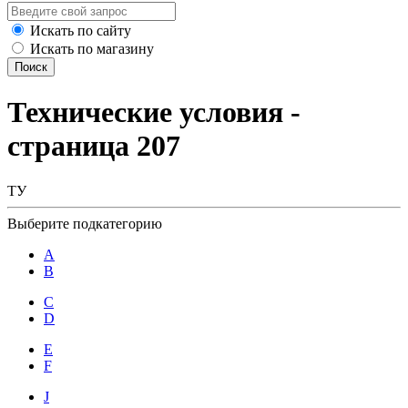
Искать по сайту
Искать по магазину
Поиск
Технические условия -
страница 207
ТУ
Выберите подкатегорию
A
B
C
D
E
F
J