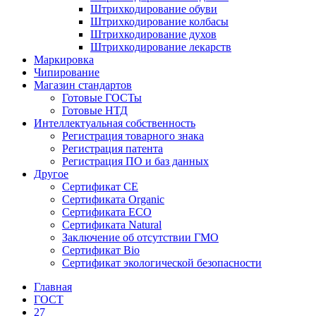
Штрихкодирование обуви
Штрихкодирование колбасы
Штрихкодирование духов
Штрихкодирование лекарств
Маркировка
Чипирование
Магазин стандартов
Готовые ГОСТы
Готовые НТД
Интеллектуальная собственность
Регистрация товарного знака
Регистрация патента
Регистрация ПО и баз данных
Другое
Сертификат СЕ
Сертификата Organic
Сертификата ECO
Сертификата Natural
Заключение об отсутствии ГМО
Сертификат Bio
Сертификат экологической безопасности
Главная
ГОСТ
27