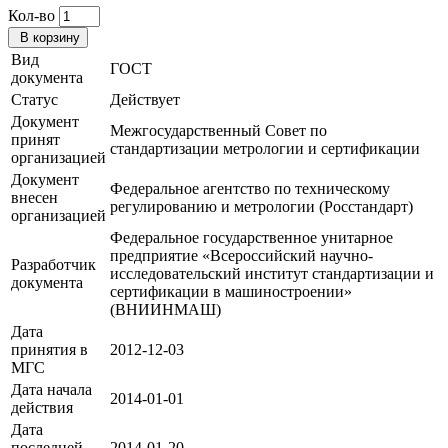
Кол-во
В корзину
Вид
ГОСТ
документа
Статус
Действует
Документ
Межгосударственный Совет по
принят
стандартизации метрологии и сертификации
организацией
Документ
Федеральное агентство по техническому
внесен
регулированию и метрологии (Росстандарт)
организацией
Федеральное государственное унитарное
предприятие «Всероссийский научно-
Разработчик
исследовательский институт стандартизации и
документа
сертификации в машиностроении»
(ВНИИНМАШ)
Дата
принятия в
2012-12-03
МГС
Дата начала
2014-01-01
действия
Дата
последней
2014-01-20