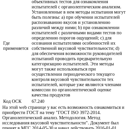
объективных тестов для ознакомления
испытателей с органолептическим анализом.
Установленные в нем методы испытания могут
быть полезны: a) при обучении испытателей
распознаванию вкусов и установлению
различий между ними; b) при ознакомлении
испытателей с различными видами тестов по
определению порогов ощущений; c) для
Где
осознания испытателями особенностей их
применяется
собственной вкусовой чувствительности; d)
для обеспечения возможности руководителей
испытаний проводить предварительную
категоризацию испытателей. Эти методы
могут также использоваться при
осуществлении периодического текущего
контроля вкусовой чувствительности тех
испытателей, которые уже являются членами
комиссии по органолептической оценке
качества продуктов
Код ОСК
67.240
На этой web странице у вас есть возможность ознакомиться и
приобрести ГОСТ на тему "ГОСТ ISO 3972-2014.
Органолептический анализ. Методология. Метод
исследования вкусовой чувствительности". Документ был
принят в МГС 2014-05-30 и начал действовать 2016-01-01.