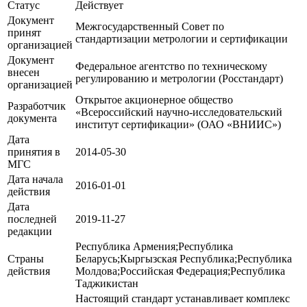
Статус
Действует
Документ
Межгосударственный Совет по
принят
стандартизации метрологии и сертификации
организацией
Документ
Федеральное агентство по техническому
внесен
регулированию и метрологии (Росстандарт)
организацией
Открытое акционерное общество
Разработчик
«Всероссийский научно-исследовательский
документа
институт сертификации» (ОАО «ВНИИС»)
Дата
принятия в
2014-05-30
МГС
Дата начала
2016-01-01
действия
Дата
последней
2019-11-27
редакции
Республика Армения;Республика
Страны
Беларусь;Кыргызская Республика;Республика
действия
Молдова;Российская Федерация;Республика
Таджикистан
Настоящий стандарт устанавливает комплекс